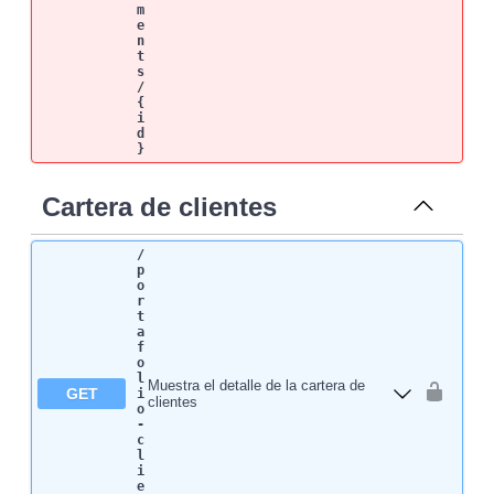
m
e
n
t
s
/
{
i
d
}
Cartera de clientes
/
p
o
r
t
a
f
o
l
Muestra el detalle de la cartera de
GET
i
clientes
o
-
c
l
i
e