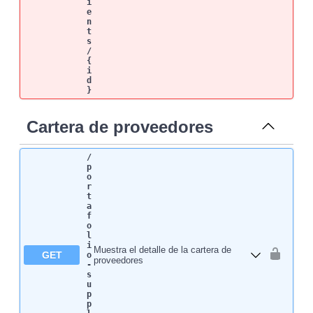
i
e
n
t
s
/
{
i
d
}
Cartera de proveedores
/
p
o
r
t
a
f
o
l
i
Muestra el detalle de la cartera de
GET
o
proveedores
-
s
u
p
p