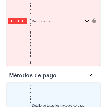
o
l
i
o
-
s
DELETE
Borrar abonos
u
p
p
l
i
e
r
s
/
{
i
d
}
Métodos de pago
/
p
a
y
m
e
Detalle de todas los métodos de pago
n