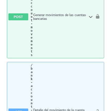
c
c
o
u
Generar movimientos de las cuentas
POST
n
bancarias
t
-
m
o
v
e
m
e
n
t
s
/
b
a
n
k
-
a
c
c
o
u
n
t
Detalle del movimiento de la cuenta
-