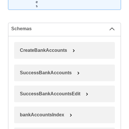
e
s
Schemas
CreateBankAccounts
SuccessBankAccounts
SuccessBankAccountsEdit
bankAccountsIndex