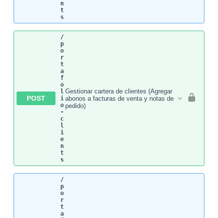
n
t
s
/
p
o
r
t
a
f
o
Gestionar cartera de clientes (Agregar
l
POST
abonos a facturas de venta y notas de
i
o
pedido)
-
c
l
i
e
n
t
s
/
p
o
r
t
a