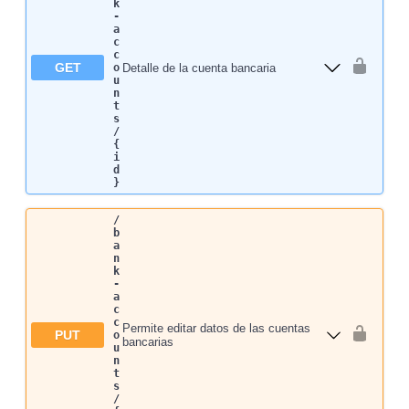
k
-
a
c
c
GET
Detalle de la cuenta bancaria
o
u
n
t
s
/
{
i
d
}
/
b
a
n
k
-
a
c
c
Permite editar datos de las cuentas
PUT
o
bancarias
u
n
t
s
/