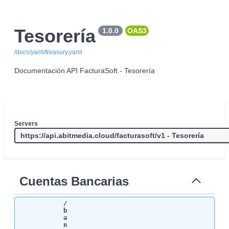
Tesorería
1.0.0
OAS3
/docs/yaml/treasury.yaml
Documentación API FacturaSoft - Tesorería
Servers
Cuentas Bancarias
/
b
a
n