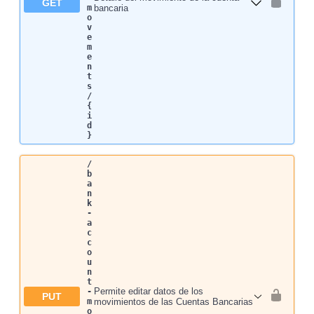
GET
m
bancaria
o
v
e
m
e
n
t
s
/
{
i
d
}
/
b
a
n
k
-
a
c
c
o
u
n
t
Permite editar datos de los
-
PUT
m
movimientos de las Cuentas Bancarias
o