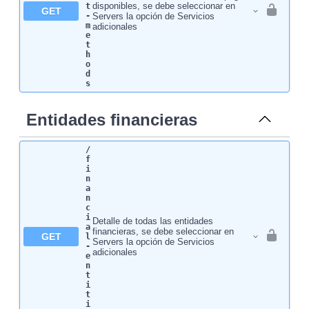
disponibles, se debe seleccionar en
t
GET
-
Servers la opción de Servicios
m
adicionales
e
t
h
o
d
s
Entidades financieras
/
f
i
n
a
n
c
i
Detalle de todas las entidades
a
financieras, se debe seleccionar en
GET
l
Servers la opción de Servicios
-
adicionales
e
n
t
i
t
i