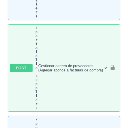
l
i
e
r
s
/
p
o
r
t
a
f
o
l
i
Gestionar cartera de proveedores
POST
o
(Agregar abonos a facturas de compra)
-
s
u
p
p
l
i
e
r
s
/
p
o