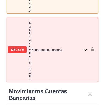
{
i
d
}
/
b
a
n
k
-
a
c
c
DELETE
Borrar cuenta bancaria
o
u
n
t
s
/
{
i
d
}
Movimientos Cuentas
Bancarias